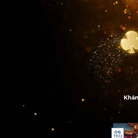
Skip
to
content
Khám
06
Th12