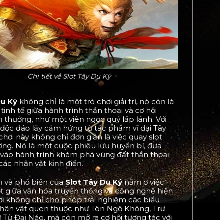
Chi tiết về Slot Tây Du Ký
Du Ký
không chỉ là một trò chơi giải trí, nó còn là
tinh tế giữa hành trình thần thoại và cơ hội
 thưởng, như một viên ngọc quý lấp lánh. Với
 độc đáo lấy cảm hứng từ tác phẩm vĩ đại Tây
chơi này không chỉ đơn giản là việc quay slot
ng. Nó là một cuộc phiêu lưu huyền bí, đưa
 vào hành trình khám phá vùng đất thần thoại
các nhân vật kinh điển.
 và phổ biến của
Slot Tây Du Ký
nằm ở việc
ốt giữa văn hóa truyền thống và công nghệ hiện
hơi không chỉ cho phép trải nghiệm các biểu
nhân vật quen thuộc như Tôn Ngộ Không, Trư
Sư Tử Đại Náo, mà còn mở ra cơ hội tương tác với