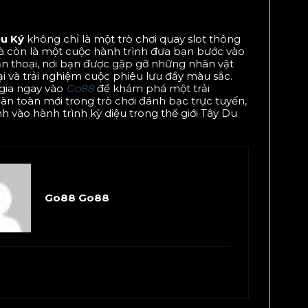
Du Ký
không chỉ là một trò chơi quay slot thông
 còn là một cuộc hành trình đưa bạn bước vào
hần thoại, nơi bạn được gặp gỡ những nhân vật
i và trải nghiệm cuộc phiêu lưu đầy màu sắc.
gia ngay vào
Go88
để khám phá một trải
n toàn mới trong trò chơi đánh bạc trực tuyến,
h vào hành trình kỳ diệu trong thế giới Tây Du
Go88 Go88