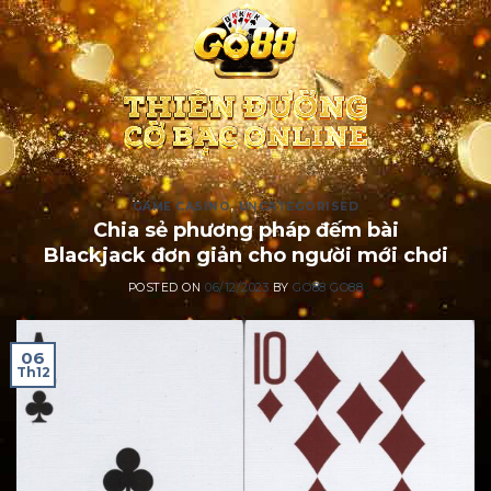
Skip
to
content
GAME CASINO
,
UNCATEGORISED
Chia sẻ phương pháp đếm bài
Blackjack đơn giản cho người mới chơi
POSTED ON
06/12/2023
BY
GO88 GO88
06
Th12