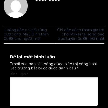
Hướng dẫn chi tiết từng
Chỉ dẫn cách tham gia trò
bước chơi Mậu Binh trên
chơi Poker tại sòng bạc
Go88 cho người mới
trực tuyến Go88 mới nhất
Để lại một bình luận
Email của bạn sẽ không được hiển thị công khai.
Các trường bắt buộc được đánh dấu
*
Bình luận
*