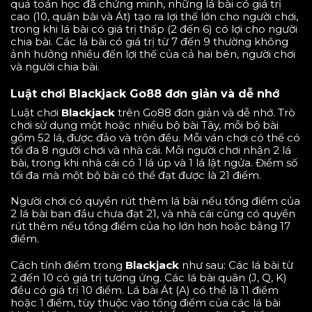
quả toán học đã chứng minh, những lá bài có giá trị
cao (10, quân bài và Át) tạo ra lợi thế lớn cho người chơi,
trong khi lá bài có giá trị thấp (2 đến 6) có lợi cho người
chia bài. Các lá bài có giá trị từ 7 đến 9 thường không
ảnh hưởng nhiều đến lợi thế của cả hai bên, người chơi
và người chia bài.
Luật chơi Blackjack Go88 đơn giản và dễ nhớ
Luật chơi
Blackjack
trên Go88 đơn giản và dễ nhớ. Trò
chơi sử dụng một hoặc nhiều bộ bài Tây, mỗi bộ bài
gồm 52 lá, được đảo và trộn đều. Mỗi ván chơi có thể có
tối đa 8 người chơi và nhà cái. Mỗi người chơi nhận 2 lá
bài, trong khi nhà cái có 1 lá úp và 1 lá lật ngửa. Điểm số
tối đa mà một bộ bài có thể đạt được là 21 điểm.
Người chơi có quyền rút thêm lá bài nếu tổng điểm của
2 lá bài ban đầu chưa đạt 21, và nhà cái cũng có quyền
rút thêm nếu tổng điểm của họ lớn hơn hoặc bằng 17
điểm.
Cách tính điểm trong
Blackjack
như sau: Các lá bài từ
2 đến 10 có giá trị tương ứng. Các lá bài quân (J, Q, K)
đều có giá trị 10 điểm. Lá bài Át (A) có thể là 11 điểm
hoặc 1 điểm, tùy thuộc vào tổng điểm của các lá bài