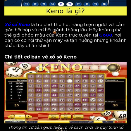
Xổ số Keno
là trò chơi thu hút hàng triệu người với cảm
giác hồi hộp và cơ hội giành thắng lớn. Hãy khám phá
thế giới phép màu của Keno trực tuyến tại
Go88
, nơi
bạn có cơ hội thử vận may và tận hưởng những khoảnh
khắc đầy phấn khích!
Chi tiết cơ bản về xổ số Keno
Thông tin cơ bản giúp hiểu rõ về cách chơi và quy trình xổ