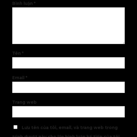
Bình luận
*
Tên
*
Email
*
Trang web
Lưu tên của tôi, email, và trang web trong
trình duyệt này cho lần bình luận kế tiếp của tôi.