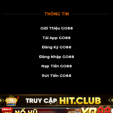
THÔNG TIN
Giới Thiệu GO88
Tải App GO88
Đăng Ký GO88
Đăng Nhập GO88
Nạp Tiền GO88
Rút Tiền GO88
Copyright 2026 ©
go88.motorcycles