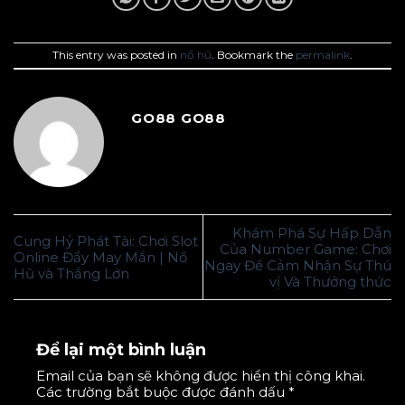
This entry was posted in
nổ hũ
. Bookmark the
permalink
.
GO88 GO88
Khám Phá Sự Hấp Dẫn
Cung Hỷ Phát Tài: Chơi Slot
Của Number Game: Chơi
Online Đầy May Mắn | Nổ
Ngay Để Cảm Nhận Sự Thú
Hũ và Thắng Lớn
vị Và Thưởng thức
Để lại một bình luận
Email của bạn sẽ không được hiển thị công khai.
Các trường bắt buộc được đánh dấu
*