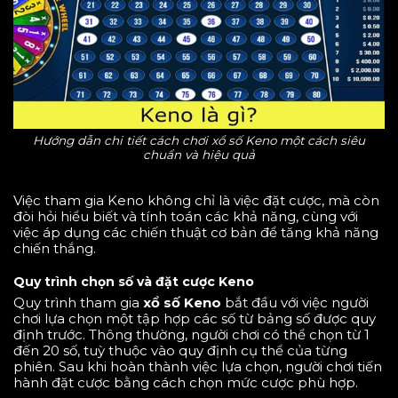
Hướng dẫn chi tiết cách chơi xổ số Keno một cách siêu
chuẩn và hiệu quả
Việc tham gia Keno không chỉ là việc đặt cược, mà còn
đòi hỏi hiểu biết và tính toán các khả năng, cùng với
việc áp dụng các chiến thuật cơ bản để tăng khả năng
chiến thắng.
Quy trình chọn số và đặt cược Keno
Quy trình tham gia
xổ số Keno
bắt đầu với việc người
chơi lựa chọn một tập hợp các số từ bảng số được quy
định trước. Thông thường, người chơi có thể chọn từ 1
đến 20 số, tuỳ thuộc vào quy định cụ thể của từng
phiên. Sau khi hoàn thành việc lựa chọn, người chơi tiến
hành đặt cược bằng cách chọn mức cược phù hợp.