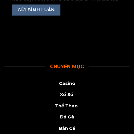
CHUYÊN MỤC
Casino
Xổ Số
Thể Thao
Đá Gà
Bắn Cá