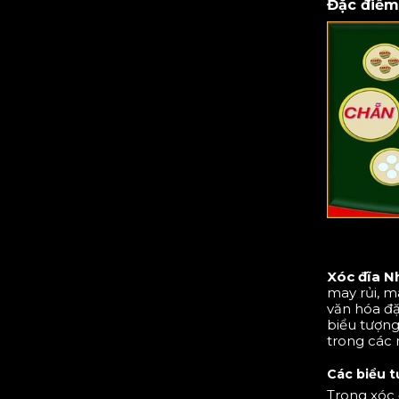
Đặc điểm
Xóc đĩa N
may rủi, m
văn hóa đặ
biểu tượng
trong các 
Các biểu t
Trong xóc 