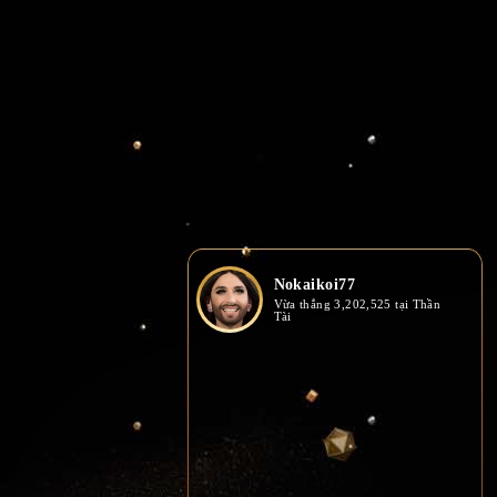
lucky66688888
Vừa thắng 3,202,525 tại Bầu Cua
Nokaikoi77
Vừa thắng 3,202,525 tại Thần
Tài