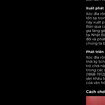
Xuất phát
Xóc đĩa rồ
tồn tại tr
này xuất p
Bản qua cá
gia láng gi
tại Nhật Bả
đổi và phá
chúng ta b
Phát triển
Xóc đĩa rồn
thời kỳ lịc
trò chơi n
trong các s
(1868-1912
sân khấu t
của văn hó
Cách chơ