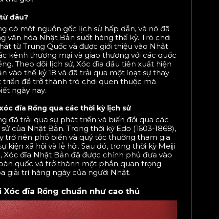
 từ đâu?
ng có một nguồn gốc lịch sử hấp dẫn, và nó đã
ong văn hóa Nhật Bản suốt hàng thế kỷ. Trò chơi
hát từ Trung Quốc và được giới thiệu vào Nhật
c kênh thương mại và giao thương với các quốc
ềng. Theo dõi lịch sử, Xóc đĩa đầu tiên xuất hiện
n vào thế kỷ 18 và đã trải qua một loạt sự thay
t triển để trở thành trò chơi quen thuộc mà
iết ngày nay.
 xóc đĩa Rồng qua các thời kỳ lịch sử
g đã trải qua sự phát triển và biến đổi qua các
h sử của Nhật Bản. Trong thời kỳ Edo (1603-1868),
ày trở nên phổ biến và quý tộc thường tham gia
ự kiện xã hội và lễ hội. Sau đó, trong thời kỳ Meiji
), Xóc đĩa Nhật Bản đã được chính phủ đưa vào
oàn quốc và trở thành một phần quan trọng
a giải trí hàng ngày của người Nhật.
i Xóc đĩa Rồng chuẩn như cao thủ