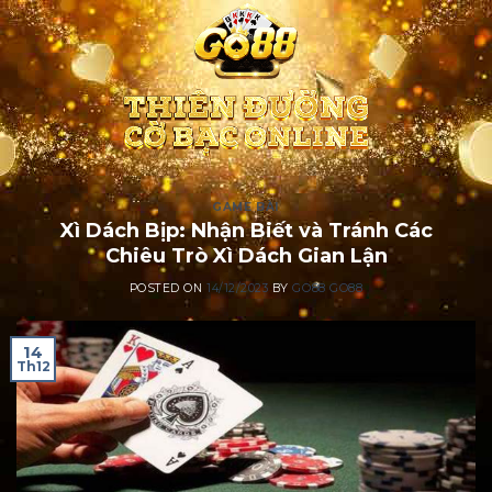
Skip
to
content
GAME BÀI
Xì Dách Bịp: Nhận Biết và Tránh Các
Chiêu Trò Xì Dách Gian Lận
POSTED ON
14/12/2023
BY
GO88 GO88
14
Th12