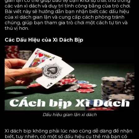
gian lận có thể giúp bảo vệ bạn khỏi sự thất thu trong
các ván xì dách và duy trì tính công bằng của trò chơi.
Bài viết này sẽ hướng dẫn bạn nhận biết các dấu hiệu
của xì dách gian lận và cung cấp cách phòng tránh
chúng, giúp bạn tham gia trò chơi một cách tự tin và
thú vị hơn.
Các Dấu Hiệu của Xì Dách Bịp
Dấu hiệu gian lận xì dách
Xì dách bịp không phải lúc nào cũng dễ dàng để nhận
biết, tuy nhiên, có một số dấu hiệu cụ thể mà bạn có