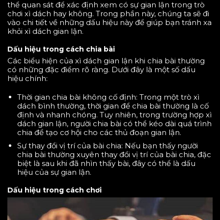
thể quan sát để xác định xem có sự gian lận trong trò
chơi xì dách hay không. Trong phần này, chúng ta sẽ đi
vào chi tiết về những dấu hiệu này để giúp bạn tránh xa
khỏi xì dách gian lận.
Dấu hiệu trong cách chia bài
Các biểu hiện của xì dách gian lận khi chia bài thường
có những đặc điểm rõ ràng. Dưới đây là một số dấu
hiệu chính:
Thời gian chia bài không cố định: Trong một trò xì
dách bình thường, thời gian để chia bài thường là cố
định và nhanh chóng. Tuy nhiên, trong trường hợp xì
dách gian lận, người chia bài có thể kéo dài quá trình
chia để tạo cơ hội cho các thủ đoạn gian lận.
Sự thay đổi vị trí của bài chia: Nếu bạn thấy người
chia bài thường xuyên thay đổi vị trí của bài chia, đặc
biệt là sau khi đã nhìn thấy bài, đây có thể là dấu
hiệu của sự gian lận.
Dấu hiệu trong cách chơi